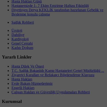
Hasta Hakları Günü
Hastanemizde 1- 7 Ekim Emzirme Haftası Etkinliği
Diyetisyen Derya KEKLİK tarafından hazırlanan Gebelik ve
Beslenme konulu çalışma
Sağlık Rehberi
Üroloji
Dahiliye
Kardiyoloji
Genel Cerrahi
Kadın Doğum
Yararlı Linkler
Hasta Dilek Ve Öneri
T.C. Sağlık Bakanlığı Kamu Hastaneleri Genel Müdürlüğü ...
Ziyaretçi Kuralları ve Refakatçı Bilgilendirme Klavuzu
Hasta Hakları
Evde Bakım Hizmetlerimiz
Engelli Hakları
Çalışan Hakları ve Güvenliği Uygulamaları Rehberi
Kurumsal