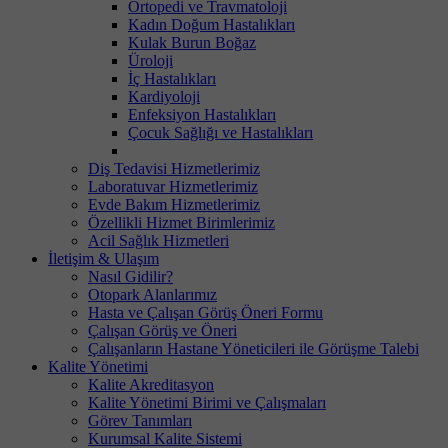
Ortopedi ve Travmatoloji
Kadın Doğum Hastalıkları
Kulak Burun Boğaz
Üroloji
İç Hastalıkları
Kardiyoloji
Enfeksiyon Hastalıkları
Çocuk Sağlığı ve Hastalıkları
Diş Tedavisi Hizmetlerimiz
Laboratuvar Hizmetlerimiz
Evde Bakım Hizmetlerimiz
Özellikli Hizmet Birimlerimiz
Acil Sağlık Hizmetleri
İletişim & Ulaşım
Nasıl Gidilir?
Otopark Alanlarımız
Hasta ve Çalışan Görüş Öneri Formu
Çalışan Görüş ve Öneri
Çalışanların Hastane Yöneticileri ile Görüşme Talebi
Kalite Yönetimi
Kalite Akreditasyon
Kalite Yönetimi Birimi ve Çalışmaları
Görev Tanımları
Kurumsal Kalite Sistemi