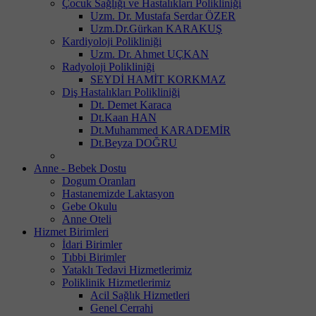
Çocuk Sağlığı ve Hastalıkları Polikliniği
Uzm. Dr. Mustafa Serdar ÖZER
Uzm.Dr.Gürkan KARAKUŞ
Kardiyoloji Polikliniği
Uzm. Dr. Ahmet UÇKAN
Radyoloji Polikliniği
SEYDİ HAMİT KORKMAZ
Diş Hastalıkları Polikliniği
Dt. Demet Karaca
Dt.Kaan HAN
Dt.Muhammed KARADEMİR
Dt.Beyza DOĞRU
Anne - Bebek Dostu
Dogum Oranları
Hastanemizde Laktasyon
Gebe Okulu
Anne Oteli
Hizmet Birimleri
İdari Birimler
Tıbbi Birimler
Yataklı Tedavi Hizmetlerimiz
Poliklinik Hizmetlerimiz
Acil Sağlık Hizmetleri
Genel Cerrahi