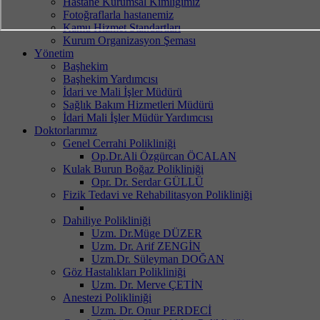
Hastane Kurumsal Kimliğimiz
Fotoğraflarla hastanemiz
Kamu Hizmet Standartları
Kurum Organizasyon Şeması
Yönetim
Başhekim
Başhekim Yardımcısı
İdari ve Mali İşler Müdürü
Sağlık Bakım Hizmetleri Müdürü
İdari Mali İşler Müdür Yardımcısı
Doktorlarımız
Genel Cerrahi Polikliniği
Op.Dr.Ali Özgürcan ÖCALAN
Kulak Burun Boğaz Polikliniği
Opr. Dr. Serdar GÜLLÜ
Fizik Tedavi ve Rehabilitasyon Polikliniği
Dahiliye Polikliniği
Uzm. Dr.Müge DÜZER
Uzm. Dr. Arif ZENGİN
Uzm.Dr. Süleyman DOĞAN
Göz Hastalıkları Polikliniği
Uzm. Dr. Merve ÇETİN
Anestezi Polikliniği
Uzm. Dr. Onur PERDECİ